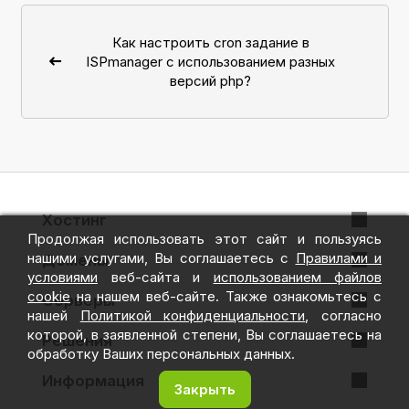
Как настроить cron задание в
ISPmanager c использованием разных
версий php?
Хостинг
Продолжая использовать этот сайт и пользуясь
VPS + ispmanager
нашими услугами, Вы соглашаетесь с
Правилами и
Домены
условиями
веб-сайта и
использованием файлов
VPS + Hestia
cookie
на нашем веб-сайте. Также ознакомьтесь с
Регистрация домена
Серверы
нашей
Политикой конфиденциальности
, согласно
Облачное хранилище
Перенос домена
которой, в заявленной степени, Вы соглашаетесь на
Готовые серверы
Решения
обработку Ваших персональных данных.
SSL сертификаты
Конфигуратор
Public Cloud
Информация
Закрыть
CSR Генератор
Дешёвые серверы