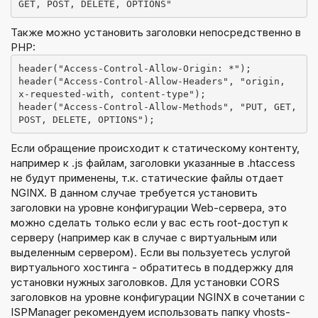
Также можно установить заголовки непосредственно в
PHP:
header("Access-Control-Allow-Origin: *");

header("Access-Control-Allow-Headers", "origin, 
x-requested-with, content-type");

header("Access-Control-Allow-Methods", "PUT, GET, 
Если обращение происходит к статическому контенту,
например к .js файлам, заголовки указанные в .htaccess
не будут применены, т.к. статические файлы отдает
NGINX. В данном случае требуется установить
заголовки на уровне конфигурации Web-сервера, это
можно сделать только если у вас есть root-доступ к
серверу (например как в случае с виртуальным или
выделенным сервером). Если вы пользуетесь услугой
виртуального хостинга - обратитесь в поддержку для
установки нужных заголовков. Для установки CORS
заголовков на уровне конфигурации NGINX в сочетании с
ISPManager рекомендуем использовать папку vhosts-