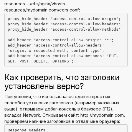
resources.
: /etc/nginx/vhosts-
resources/mydomain.com/cors.conf:
proxy_hide_header 'access-control-allow-origin';

proxy_hide_header 'access-control-allow-headers';

proxy_hide_header 'access-control-allow-methods';

add_header 'access-control-allow-origin' '*';

add_header 'access-control-allow-headers' 
'origin, x-requested-with, content-type';

add_header 'access-control-allow-methods' 'PUT, 
Как проверить, что заголовки
установлены верно?
При условии, что использовался один из простых
способов установки заголовков (например указанных
выше), открываем дебаг-консоль в браузере (F12),
вкладка Network. Открываем сайт: http://mydomain.com,
проверяем наличие заголовков в отладчике браузера:
Response Headers
