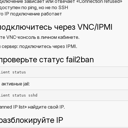
ключение зависает или отвечает «Connection refused»
доступен по ping, но не по SSH
го IP подключение работает
 подключитесь через VNC/IPMI
те VNC-консоль в личном кабинете.
сервер: подключитесь через IPMI.
проверьте статус fail2ban
lient status
ктивные jail:
lient status sshd
nned IP list» найдите свой IP.
 разблокируйте IP