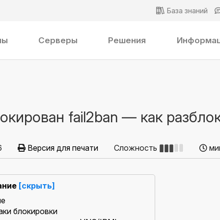
База знаний
ны
Серверы
Решения
Информа
локирован fail2ban — как разбло
6
Версия для печати
Сложность
ми
ание
[скрыть]
ме
аки блокировки