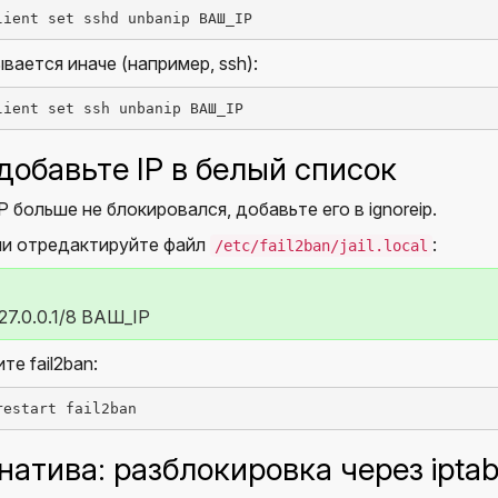
lient set sshd unbanip ВАШ_IP
зывается иначе (например, ssh):
lient set ssh unbanip ВАШ_IP
 добавьте IP в белый список
P больше не блокировался, добавьте его в ignoreip.
ли отредактируйте файл
:
/etc/fail2ban/jail.local
127.0.0.1/8 ВАШ_IP
е fail2ban:
restart fail2ban
натива: разблокировка через iptab