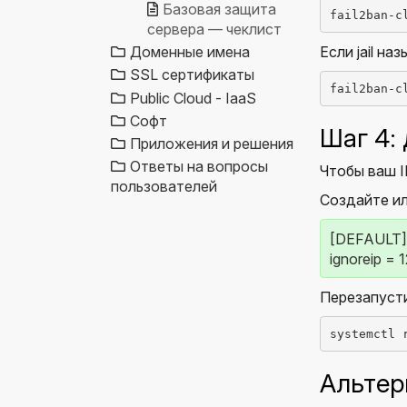
Базовая защита
fail2ban-c
сервера — чеклист
Доменные имена
Если jail на
SSL сертификаты
fail2ban-c
Public Cloud - IaaS
Софт
Шаг 4:
Приложения и решения
Ответы на вопросы
Чтобы ваш I
пользователей
Создайте и
[DEFAULT]
ignoreip = 
Перезапустит
systemctl 
Альтер