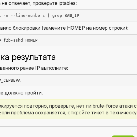
n не отвечает, проверьте iptables:
L -n --line-numbers | grep ВАШ_IP
вило блокировки (замените НОМЕР на номер строки):
D f2b-sshd НОМЕР
ка результата
ванного ранее IP выполните:
P_СЕРВЕРА
е должно пройти.
окируется повторно, проверьте, нет ли brute-force атаки 
Если проблема сохраняется, откройте тикет в техническ