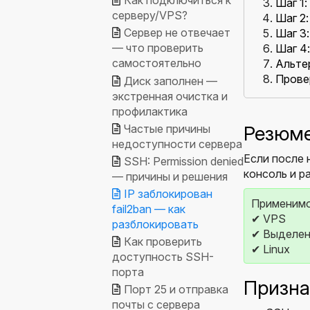
Как подключиться к
Шаг 1
серверу/VPS?
Шаг 2:
Сервер не отвечает
Шаг 3:
— что проверить
Шаг 4:
самостоятельно
Альтер
Прове
Диск заполнен —
экстренная очистка и
профилактика
Частые причины
Резюм
недоступности сервера
Если после 
SSH: Permission denied
консоль и р
— причины и решения
IP заблокирован
Применимо
fail2ban — как
✔ VPS
разблокировать
✔ Выделен
Как проверить
✔ Linux
доступность SSH-
порта
Призна
Порт 25 и отправка
почты с сервера