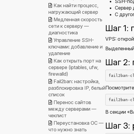
SSH-под
Как найти процесс,
Сервер 
нагружающий сервер
С друго
Медленная скорость
сети к серверу —
Шаг 1:
диагностика
VPS: открой
Управление SSH-
ключами: добавление и
Выделенный 
удаление
Шаг 2: 
Как открыть порт на
сервере (iptables, ufw,
firewalld)
fail2ban-c
Fail2ban: настройка,
Посмотрите а
разблокировка IP, белый
список
fail2ban-c
Перенос сайтов
между серверами —
В секции «Ba
чеклист
Переустановка ОС —
Шаг 3:
что нужно знать