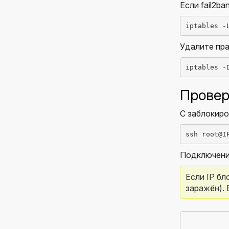
Если fail2ba
iptables -
Удалите пра
iptables -
Провер
С заблокиро
ssh root@I
Подключени
Если IP бл
заражён). 