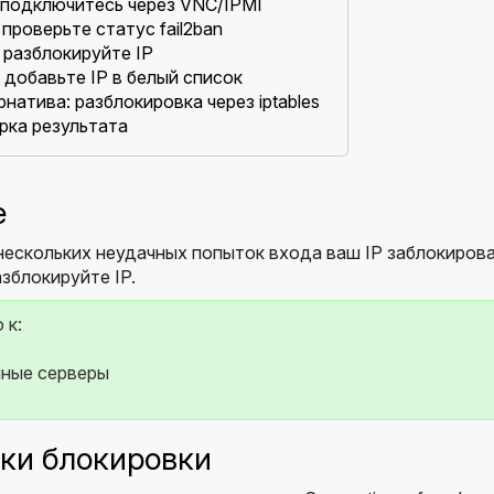
: подключитесь через VNC/IPMI
 проверьте статус fail2ban
 разблокируйте IP
 добавьте IP в белый список
натива: разблокировка через iptables
рка результата
е
нескольких неудачных попыток входа ваш IP заблокирован
азблокируйте IP.
 к:
ные серверы
ки блокировки