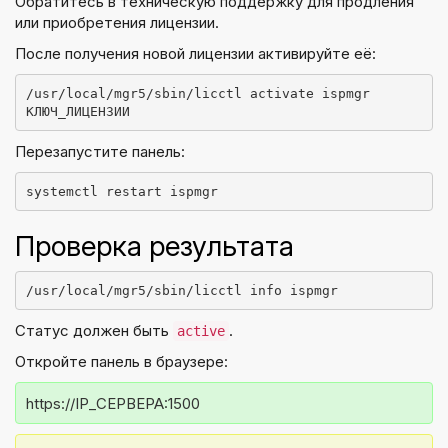
Обратитесь в техническую поддержку для продления
или приобретения лицензии.
После получения новой лицензии активируйте её:
/usr/local/mgr5/sbin/licctl activate ispmgr 
КЛЮЧ_ЛИЦЕНЗИИ
Перезапустите панель:
systemctl restart ispmgr
Проверка результата
/usr/local/mgr5/sbin/licctl info ispmgr
Статус должен быть
.
active
Откройте панель в браузере:
https://IP_СЕРВЕРА:1500