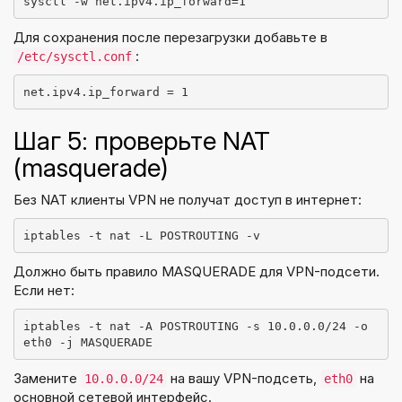
sysctl -w net.ipv4.ip_forward=1
Для сохранения после перезагрузки добавьте в
:
/etc/sysctl.conf
net.ipv4.ip_forward = 1
Шаг 5: проверьте NAT
(masquerade)
Без NAT клиенты VPN не получат доступ в интернет:
iptables -t nat -L POSTROUTING -v
Должно быть правило MASQUERADE для VPN-подсети.
Если нет:
iptables -t nat -A POSTROUTING -s 10.0.0.0/24 -o 
eth0 -j MASQUERADE
Замените
на вашу VPN-подсеть,
на
10.0.0.0/24
eth0
основной сетевой интерфейс.