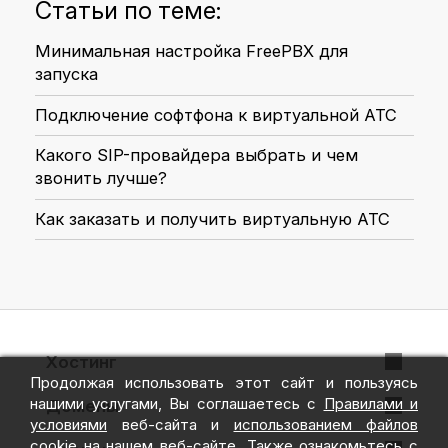
Статьи по теме:
Минимальная настройка FreePBX для
запуска
Подключение софтфона к виртуальной АТС
Какого SIP-провайдера выбрать и чем
звонить лучше?
Как заказать и получить виртуальную АТС
Хостинг
Продолжая использовать этот сайт и пользуясь
VPS + ispmanager
нашими услугами, Вы соглашаетесь с
Правилами и
Домены
условиями
веб-сайта и
использованием файлов
VPS + Hestia
cookie
на нашем веб-сайте. Также ознакомьтесь с
Регистрация домена