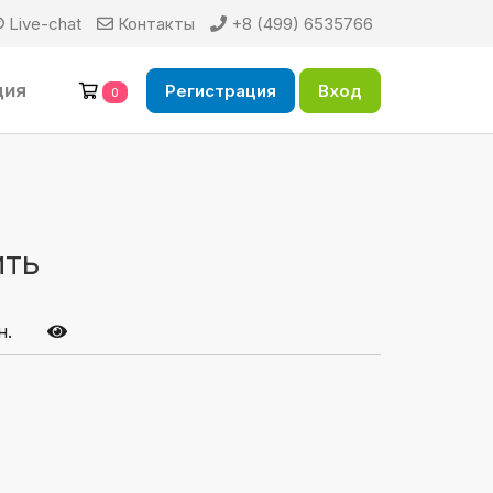
Live-chat
Контакты
+8 (499) 6535766
ция
Регистрация
Вход
0
ить
н.