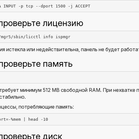
A INPUT -p tcp --dport 1500 -j ACCEPT
 проверьте лицензию
/mgr5/sbin/licctl info ispmgr
ия истекла или недействительна, панель не будет работа
 проверьте память
требует минимум 512 MB свободной RAM. При нехватке п
стабильно.
оцессы, потребляющие память:
ort=-%mem | head -10
 проверьте диск