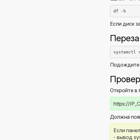
df -h
Если диск з
Переза
systemctl 
Подождите 3
Провер
Откройте в 
https://IP
Должна появ
Если панел
- вывод sys