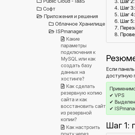
Public Cloud - IaaS
Шаг 2:
Шаг 3
Софт
Шаг 4
Приложения и решения
Шаг 5:
Облачное Хранилище
Перез
ISPmanager
Прове
Какие
параметры
подключения к
Резюм
MySQL или как
создать базу
Если панель
данных на
доступную 
хостинге?
Как сделать
Применимо
резервную копию
✔ VPS
сайта и как
✔ Выделен
восстановить сайт
✔ ISPmanag
из резервной
копии?
Шаг 1:
Как настроить
почту через