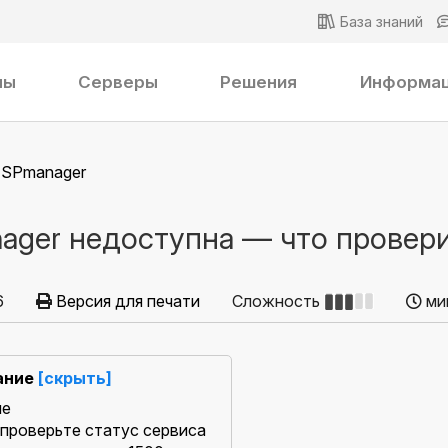
База знаний
ны
Серверы
Решения
Информа
ISPmanager
ager недоступна — что провер
6
Версия для печати
Сложность
ми
ание
[скрыть]
ме
 проверьте статус сервиса