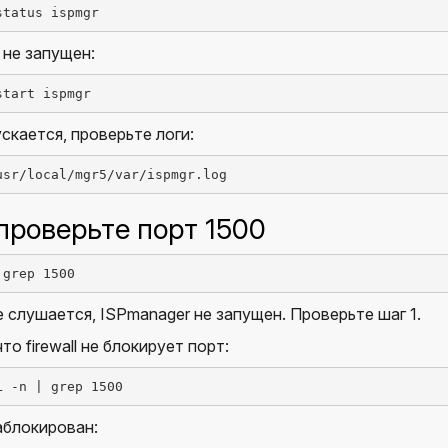
status ispmgr
 не запущен:
start ispmgr
ускается, проверьте логи:
usr/local/mgr5/var/ispmgr.log
 проверьте порт 1500
 grep 1500
е слушается, ISPmanager не запущен. Проверьте шаг 1.
то firewall не блокирует порт:
L -n | grep 1500
аблокирован: