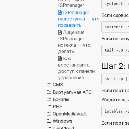
systemctl 
ISPmanager
ISPmanager
Если сервис
недоступна — что
проверить
systemctl 
Лицензия
ISPmanager
Если не зап
истекла — что
tail -50 /
делать
Как
Шаг 2:
восстановить
доступ к панели
управления
ss -tlnp |
CMS
Если порт н
Виртуальная АТС
Бэкапы
Убедитесь, ч
PHP
iptables -
OpenMediaVault
Windows
Если порт з
ownCloud