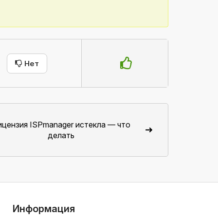
Нет
ицензия ISPmanager истекла — что
делать
Информация