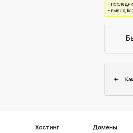
- последние
- вывод licc
Б
Как
Хостинг
Домены