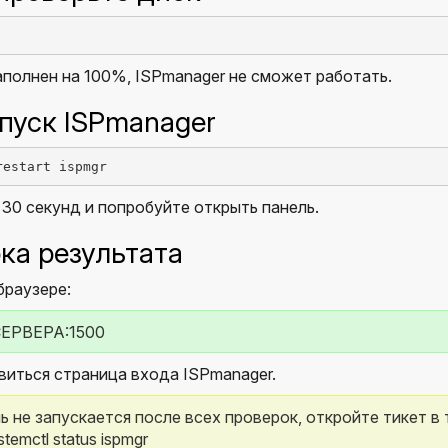
аполнен на 100%, ISPmanager не сможет работать.
пуск ISPmanager
restart ispmgr
0 секунд и попробуйте открыть панель.
ка результата
браузере:
_СЕРВЕРА:1500
иться страница входа ISPmanager.
ь не запускается после всех проверок, откройте тикет в
temctl status ispmgr