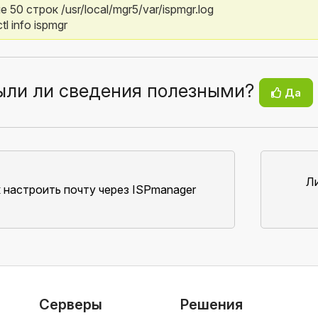
 50 строк /usr/local/mgr5/var/ispmgr.log
tl info ispmgr
ыли ли сведения полезными?
Да
Л
 настроить почту через ISPmanager
Серверы
Решения