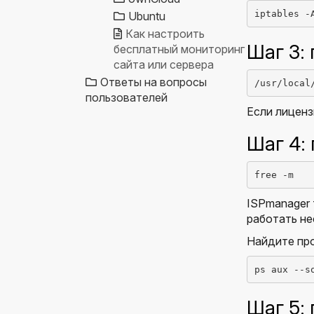
iptables -
Ubuntu
Как настроить
Шаг 3:
бесплатный мониторинг
сайта или сервера
Ответы на вопросы
/usr/local
пользователей
Если лиценз
Шаг 4:
free -m
ISPmanager 
работать не
Найдите пр
ps aux --s
Шаг 5: