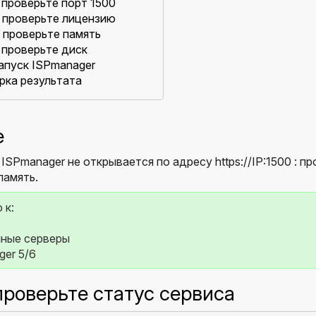
 проверьте порт 1500
: проверьте лицензию
: проверьте память
 проверьте диск
апуск ISPmanager
рка результата
е
 ISPmanager не открывается по адресу https://IP:1500 : п
память.
 к:
ные серверы
er 5/6
 проверьте статус сервиса