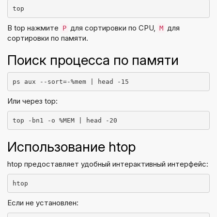
top
В top нажмите
для сортировки по CPU,
для
P
M
сортировки по памяти.
Поиск процесса по памяти
ps aux --sort=-%mem | head -15
Или через top:
top -bn1 -o %MEM | head -20
Использование htop
htop предоставляет удобный интерактивный интерфейс:
htop
Если не установлен: