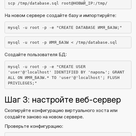
scp /tmp/database.sql root@НОВЫЙ_IP:/tmp/
На новом сервере создайте базу и импортируйте:
mysql -u root -p -e "CREATE DATABASE ИМЯ_БАЗЫ;"
mysql -u root -p ИМЯ_БАЗЫ < /tmp/database.sql
Создайте пользователя БД:
mysql -u root -p -e "CREATE USER 
'user'@'localhost' IDENTIFIED BY 'пароль'; GRANT 
ALL ON ИМЯ_БАЗЫ.* TO 'user'@'localhost'; FLUSH 
PRIVILEGES;"
Шаг 3: настройте веб-сервер
Скопируйте конфигурацию виртуального хоста или
создайте заново на новом сервере.
Проверьте конфигурацию: