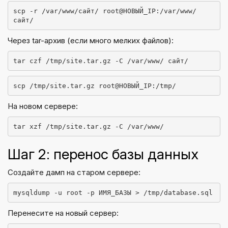
scp -r /var/www/сайт/ root@НОВЫЙ_IP:/var/www/
сайт/
Через tar-архив (если много мелких файлов):
tar czf /tmp/site.tar.gz -C /var/www/ сайт/
scp /tmp/site.tar.gz root@НОВЫЙ_IP:/tmp/
На новом сервере:
tar xzf /tmp/site.tar.gz -C /var/www/
Шаг 2: перенос базы данных
Создайте дамп на старом сервере:
mysqldump -u root -p ИМЯ_БАЗЫ > /tmp/database.sql
Перенесите на новый сервер: