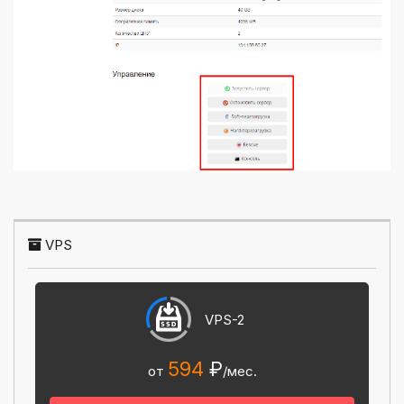
VPS
VPS-2
594
₽
от
/мес.