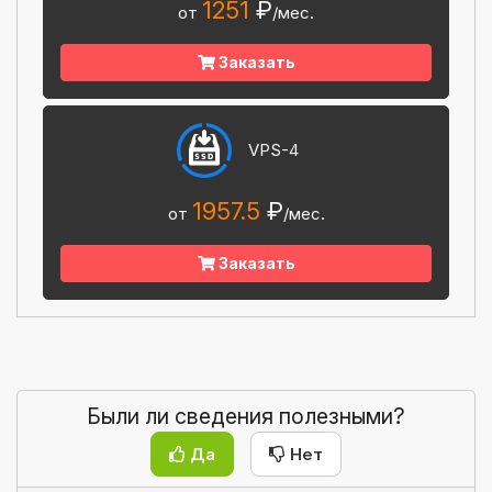
1251
₽
от
/мес.
Заказать
VPS-4
1957.5
₽
от
/мес.
Заказать
Были ли сведения полезными?
Да
Нет