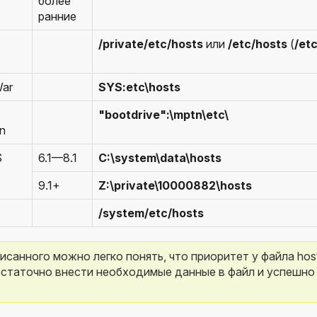
более
ранние
/private/etc/hosts
или
/etc/hosts
(
/et
War
SYS:etc\hosts
"bootdrive":\mptn\etc\
n
S
6.1—8.1
C:\system\data\hosts
9.1+
Z:\private\10000882\hosts
/system/etc/hosts
санного можно легко понять, что приоритет у файла hosts
статочно внести необходимые данные в файл и успешно 