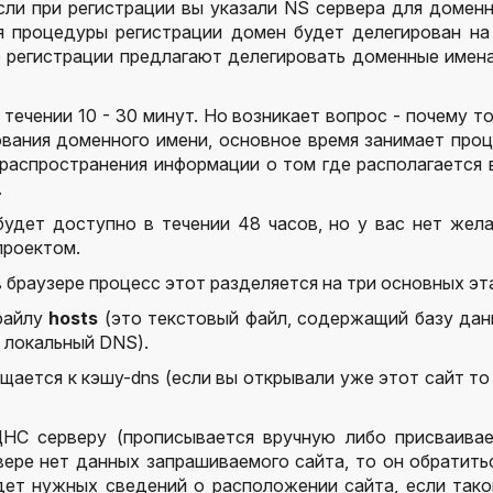
Если при регистрации вы указали NS сервера для домен
ия процедуры регистрации домен будет делегирован н
се регистрации предлагают делегировать доменные имен
ечении 10 - 30 минут. Но возникает вопрос - почему т
рования доменного имени, основное время занимает про
с распространения информации о том где располагается
.
удет доступно в течении 48 часов, но у вас нет жел
проектом.
 браузере процесс этот разделяется на три основных эт
 файлу
hosts
(это текстовый файл, содержащий базу да
 локальный DNS).
ается к кэшу-dns (если вы открывали уже этот сайт то
.
ДНС серверу (прописывается вручную либо присваивае
вере нет данных запрашиваемого сайта, то он обратить
йдет нужных сведений о расположении сайта, если так