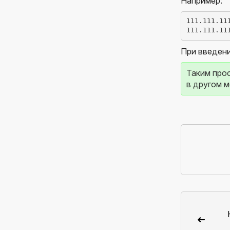
Например:
111.111.11
111.111.11
При введении
Таким прос
в другом м