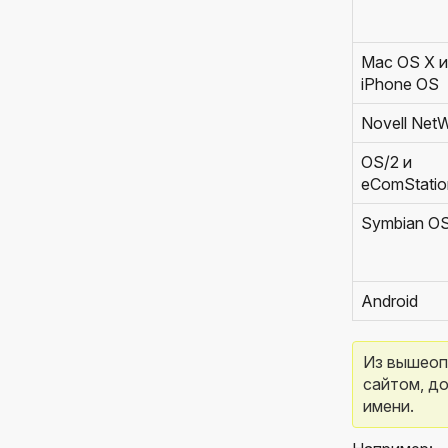
Mac OS X и
iPhone OS
Novell Net
OS/2 и
eComStatio
Symbian O
Android
Из вышеопи
сайтом, до
имени.