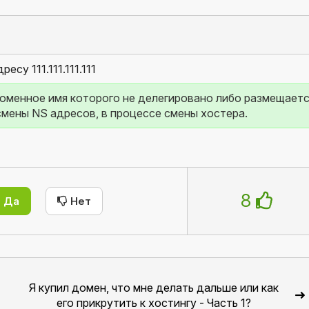
су 111.111.111.111
оменное имя которого не делегировано либо размещается
смены NS адресов, в процессе смены хостера.
8
Да
Нет
Я купил домен, что мне делать дальше или как
его прикрутить к хостингу - Часть 1?