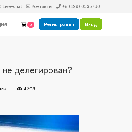
Live-chat
Контакты
+8 (499) 6535766
ция
Регистрация
Вход
0
 не делегирован?
ин.
4709