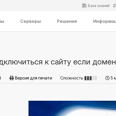
База знаний
ны
Серверы
Решения
Информа
дключиться к сайту если домен
4
Версия для печати
Сложность
5 м