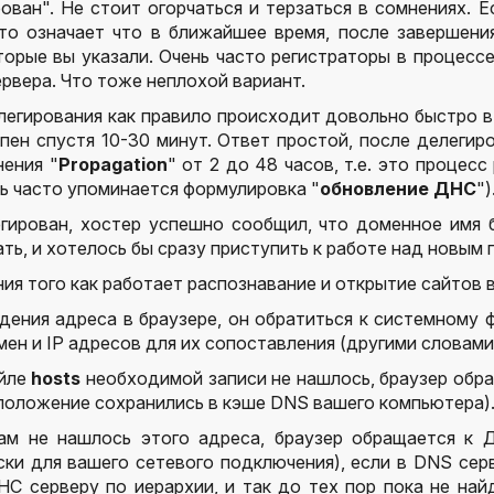
ован". Не стоит огорчаться и терзаться в сомнениях. 
это означает что в ближайшее время, после завершен
торые вы указали. Очень часто регистраторы в процес
рвера. Что тоже неплохой вариант.
егирования как правило происходит довольно быстро в т
пен спустя 10-30 минут. Ответ простой, после делеги
нения "
Propagation
"
от 2 до 48 часо
в, т.е. это процес
ь часто упоминается формулировка "
обновление ДНС
")
гирован, хостер успешно сообщил, что доменное имя б
ть, и хотелось бы сразу приступить к работе над новым 
ия того как работает распознавание и открытие сайтов в
едения адреса в браузере, он обратиться к системному
ен и IP адресов для их сопоставления (другими словами
айле
hosts
необходимой записи не нашлось, браузер обращ
положение сохранились в кэше DNS вашего компьютера)
там не нашлось этого адреса, браузер обращается к 
ки для вашего сетевого подключения), если в DNS сер
НС серверу по иерархии, и так до тех пор пока не на