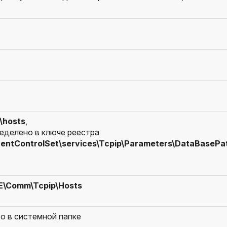
\hosts
,
еделено в ключе реестра
tControlSet\services\Tcpip\Parameters\DataBasePa
\Comm\Tcpip\Hosts
то в системной папке