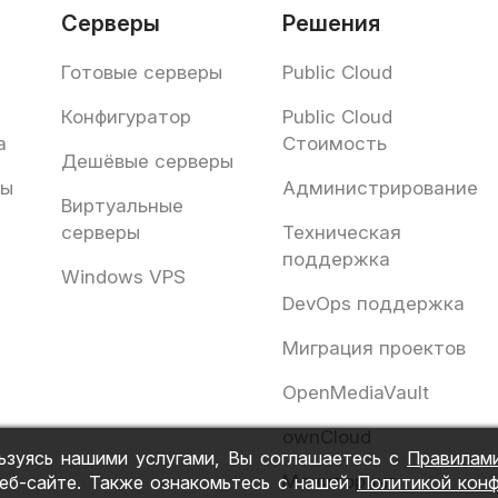
Серверы
Решения
Готовые серверы
Public Cloud
Конфигуратор
Public Cloud
а
Стоимость
Дешёвые серверы
ты
Администрирование
Виртуальные
серверы
Техническая
поддержка
Windows VPS
DevOps поддержка
Миграция проектов
OpenMediaVault
ownCloud
ьзуясь нашими услугами, Вы соглашаетесь с
Правилам
Мониторинг
еб-сайте. Также ознакомьтесь с нашей
Политикой кон