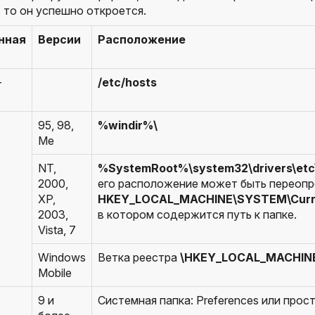
 то он успешно откроется.
нная
Версии
Расположение
-
/etc/hosts
95, 98,
%windir%\
Me
NT,
%SystemRoot%\system32\drivers\etc
2000,
его расположение может быть переопр
XP,
HKEY_LOCAL_MACHINE\SYSTEM\Curren
2003,
в котором содержится путь к папке.
Vista, 7
Windows
Ветка реестра
\HKEY_LOCAL_MACHINE
Mobile
9 и
Системная папка: Preferences или прос