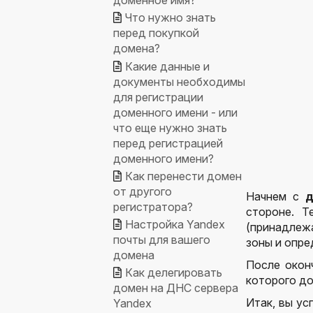
доменное имя?
Что нужно знать
перед покупкой
домена?
Какие данные и
документы необходимы
для регистрации
доменного имени - или
что еще нужно знать
перед регистрацией
доменного имени?
Как перенести домен
от другого
Начнем с
д
регистратора?
стороне. Т
Настройка Yandex
(принадлежа
почты для вашего
зоны и опр
домена
После окон
Как делегировать
которого до
домен на ДНС сервера
Итак, вы ус
Yandex