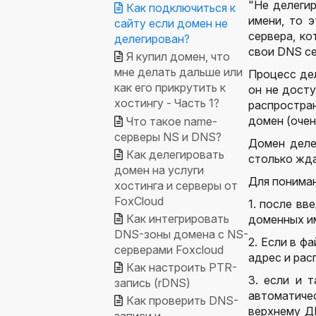
"Не делегир
Как подключиться к
имени, то 
сайту если домен не
сервера, ко
делегирован?
свои DNS се
Я купил домен, что
мне делать дальше или
Процесс дел
как его прикрутить к
он не досту
хостингу - Часть 1?
распростра
домен (очен
Что такое name-
серверы NS и DNS?
Домен деле
Как делегировать
столько жда
домен на услуги
Для пониман
хостинга и серверы от
FoxCloud
1. после вв
Как интегрировать
доменных им
DNS-зоны домена с NS-
2. Если в ф
серверами Foxcloud
адрес и рас
Как настроить PTR-
3. если и 
запись (rDNS)
автоматичес
Как проверить DNS-
верхнему Д